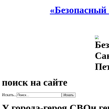
«Безопасный
поиск на сайте
Искать...
У города-героя СВОи ге