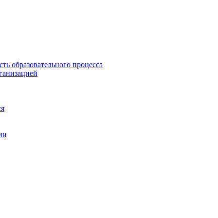
сть образовательного процесса
рганизацией
ся
ии