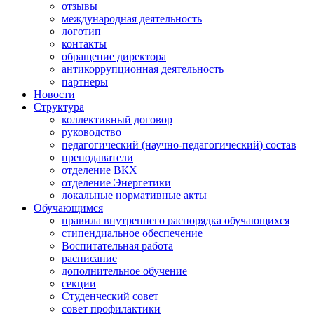
отзывы
международная деятельность
логотип
контакты
обращение директора
антикоррупционная деятельность
партнеры
Новости
Структура
коллективный договор
руководство
педагогический (научно-педагогический) состав
преподаватели
отделение ВКХ
отделение Энергетики
локальные нормативные акты
Обучающимся
правила внутреннего распорядка обучающихся
стипендиальное обеспечение
Воспитательная работа
расписание
дополнительное обучение
секции
Студенческий совет
совет профилактики