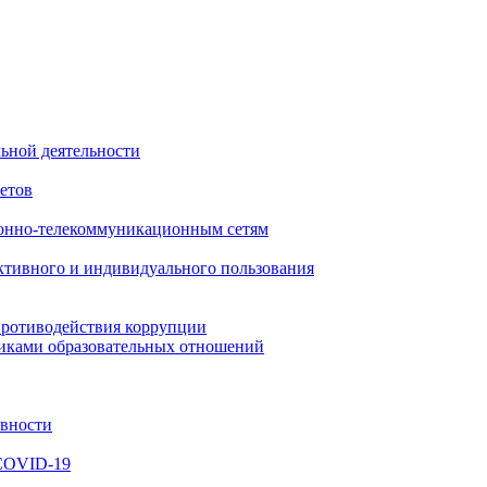
ьной деятельности
етов
онно-телекоммуникационным сетям
ктивного и индивидуального пользования
противодействия коррупции
никами образовательных отношений
ивности
 COVID-19