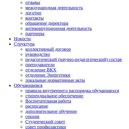
отзывы
международная деятельность
логотип
контакты
обращение директора
антикоррупционная деятельность
партнеры
Новости
Структура
коллективный договор
руководство
педагогический (научно-педагогический) состав
преподаватели
отделение ВКХ
отделение Энергетики
локальные нормативные акты
Обучающимся
правила внутреннего распорядка обучающихся
стипендиальное обеспечение
Воспитательная работа
расписание
дополнительное обучение
секции
Студенческий совет
совет профилактики