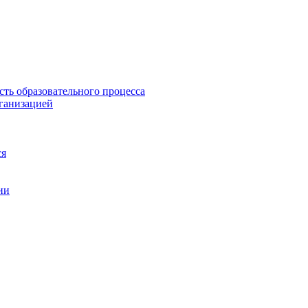
сть образовательного процесса
рганизацией
ся
ии