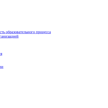
сть образовательного процесса
рганизацией
ся
ии