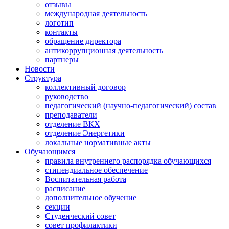
отзывы
международная деятельность
логотип
контакты
обращение директора
антикоррупционная деятельность
партнеры
Новости
Структура
коллективный договор
руководство
педагогический (научно-педагогический) состав
преподаватели
отделение ВКХ
отделение Энергетики
локальные нормативные акты
Обучающимся
правила внутреннего распорядка обучающихся
стипендиальное обеспечение
Воспитательная работа
расписание
дополнительное обучение
секции
Студенческий совет
совет профилактики