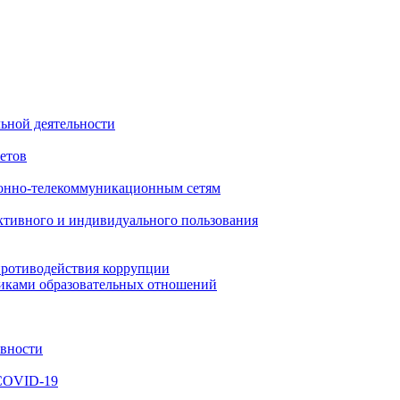
ьной деятельности
етов
онно-телекоммуникационным сетям
ктивного и индивидуального пользования
противодействия коррупции
никами образовательных отношений
ивности
 COVID-19