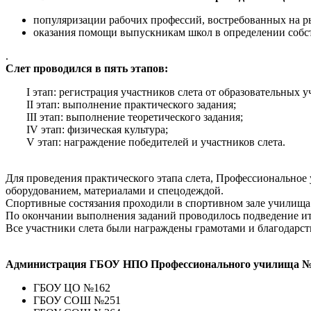
популяризации рабочих профессий, востребованных на р
оказания помощи выпускникам школ в определении собст
.
Слет проводился в пять этапов:
I этап: регистрация участников слета от образовательных 
II этап: выполнение практического задания;
III этап: выполнение теоретического задания;
IV этап: физическая культура;
V этап: награждение победителей и участников слета.
Для проведения практического этапа слета, Профессиональное
оборудованием, материалами и спецодеждой.
Спортивные состязания проходили в спортивном зале училища
По окончании выполнения заданий проводилось подведение ит
Все участники слета были награждены грамотами и благодарс
Администрация ГБОУ НПО Профессионального училища № 89
ГБОУ ЦО №162
ГБОУ СОШ №251