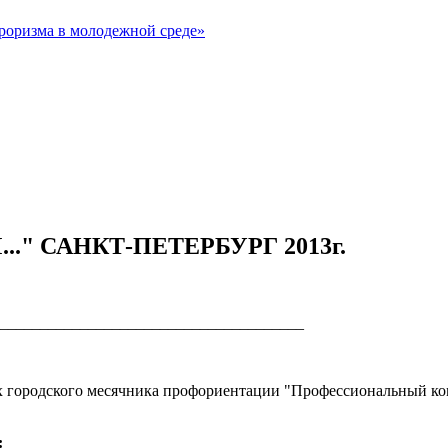
рроризма в молодежной среде»
." САНКТ-ПЕТЕРБУРГ 2013г.
______________________________________
х городского месячника профориентации "Профессиональный ком
: