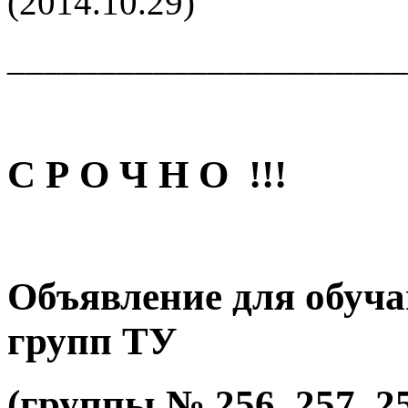
(2014.10.29)
______________________
С Р О Ч Н О !!!
Объявление для обуча
групп ТУ
(группы № 256, 257, 258