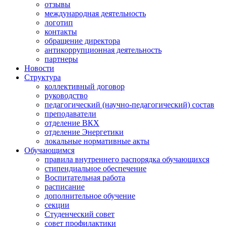
отзывы
международная деятельность
логотип
контакты
обращение директора
антикоррупционная деятельность
партнеры
Новости
Структура
коллективный договор
руководство
педагогический (научно-педагогический) состав
преподаватели
отделение ВКХ
отделение Энергетики
локальные нормативные акты
Обучающимся
правила внутреннего распорядка обучающихся
стипендиальное обеспечение
Воспитательная работа
расписание
дополнительное обучение
секции
Студенческий совет
совет профилактики