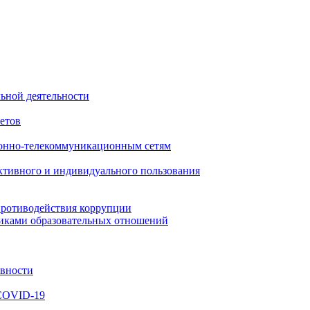
ьной деятельности
етов
онно-телекоммуникационным сетям
ктивного и индивидуального пользования
противодействия коррупции
никами образовательных отношений
ивности
 COVID-19