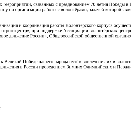
 мероприятий, связанных с празднованием 70-летия Победы в 
ппу по организации работы с волонтёрами, задачей которой явл
анизация и координация работы Волонтёрского корпуса осущес
атриотцентр», при поддержке Ассоциации волонтёрских центр
овое движение России», Общероссийской общественной органи
к Великой Победе нашего народа путём вовлечения их в волон
о движения в России проведением Зимних Олимпийских и Парал
е