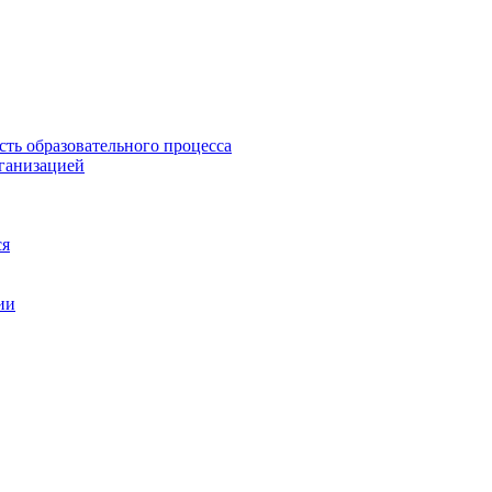
сть образовательного процесса
рганизацией
ся
ии