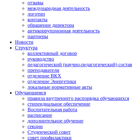
отзывы
международная деятельность
логотип
контакты
обращение директора
антикоррупционная деятельность
партнеры
Новости
Структура
коллективный договор
руководство
педагогический (научно-педагогический) состав
преподаватели
отделение ВКХ
отделение Энергетики
локальные нормативные акты
Обучающимся
правила внутреннего распорядка обучающихся
стипендиальное обеспечение
Воспитательная работа
расписание
дополнительное обучение
секции
Студенческий совет
совет профилактики