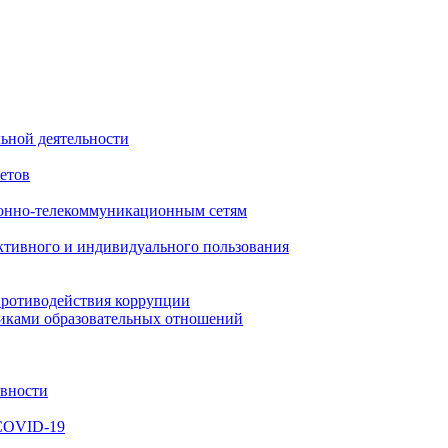
ьной деятельности
етов
онно-телекоммуникационным сетям
ктивного и индивидуального пользования
противодействия коррупции
никами образовательных отношений
ивности
 COVID-19