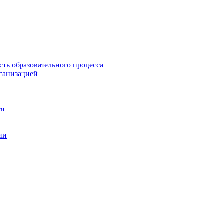
сть образовательного процесса
рганизацией
ся
ии