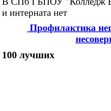
В СПб ГБПОУ "Колледж В
и интерната нет
Профилактика нег
несове
100 лучших