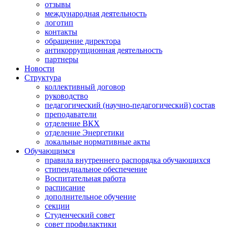
отзывы
международная деятельность
логотип
контакты
обращение директора
антикоррупционная деятельность
партнеры
Новости
Структура
коллективный договор
руководство
педагогический (научно-педагогический) состав
преподаватели
отделение ВКХ
отделение Энергетики
локальные нормативные акты
Обучающимся
правила внутреннего распорядка обучающихся
стипендиальное обеспечение
Воспитательная работа
расписание
дополнительное обучение
секции
Студенческий совет
совет профилактики