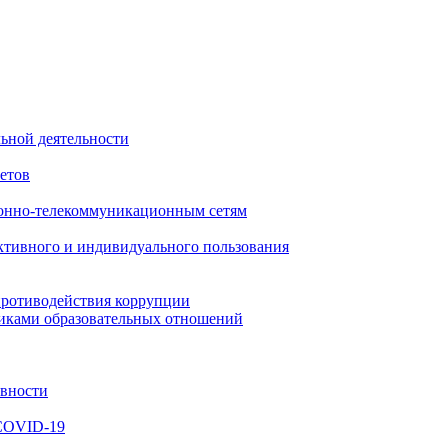
ьной деятельности
етов
онно-телекоммуникационным сетям
ктивного и индивидуального пользования
противодействия коррупции
никами образовательных отношений
ивности
 COVID-19