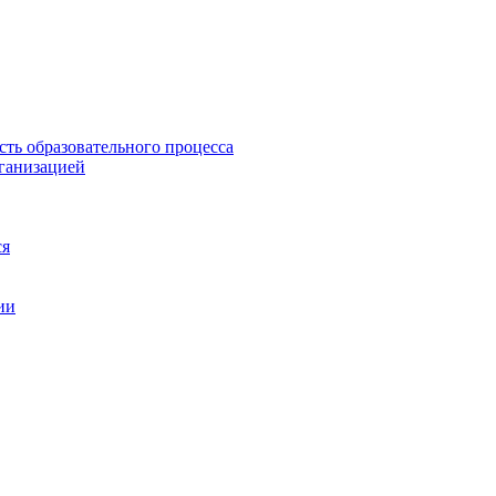
сть образовательного процесса
рганизацией
ся
ии