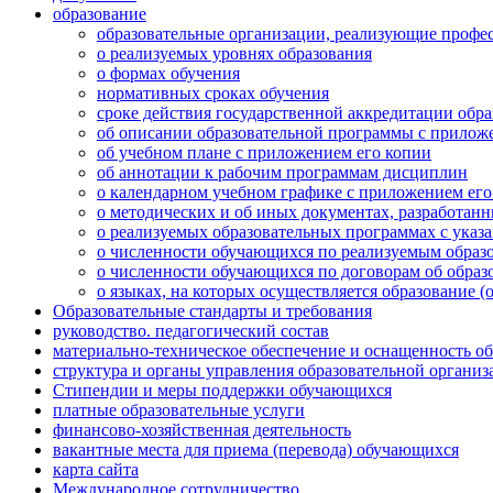
образование
образовательные организации, реализующие профе
о реализуемых уровнях образования
о формах обучения
нормативных сроках обучения
сроке действия государственной аккредитации обр
об описании образовательной программы с прилож
об учебном плане с приложением его копии
об аннотации к рабочим программам дисциплин
о календарном учебном графике с приложением его
о методических и об иных документах, разработанн
о реализуемых образовательных программах с указ
о численности обучающихся по реализуемым образ
о численности обучающихся по договорам об образо
о языках, на которых осуществляется образование (
Образовательные стандарты и требования
руководство. педагогический состав
материально-техническое обеспечение и оснащенность об
структура и органы управления образовательной организ
Стипендии и меры поддержки обучающихся
платные образовательные услуги
финансово-хозяйственная деятельность
вакантные места для приема (перевода) обучающихся
карта сайта
Международное сотрудничество