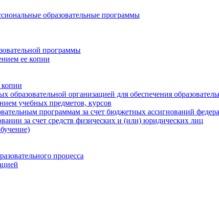
ссиональные образовательные программы
азовательной программы
ением ее копии
 копии
ых образовательной организацией для обеспечения образователь
анием учебных предметов, курсов
овательным программам за счет бюджетных ассигнований федер
вании за счет средств физических и (или) юридических лиц
обучение)
разовательного процесса
ацией