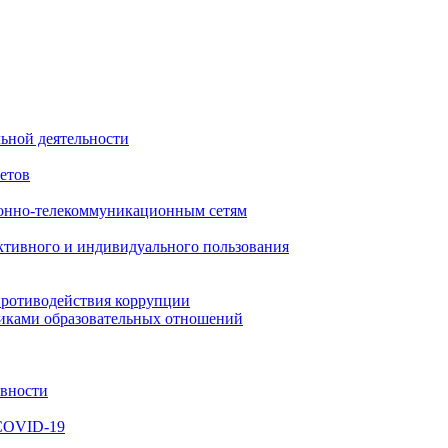
ьной деятельности
етов
онно-телекоммуникационным сетям
ктивного и индивидуального пользования
противодействия коррупции
никами образовательных отношений
ивности
 COVID-19