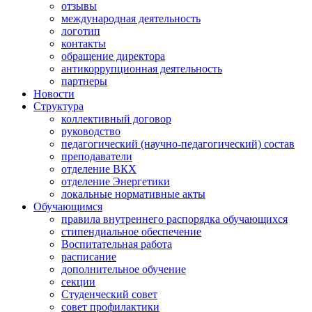
отзывы
международная деятельность
логотип
контакты
обращение директора
антикоррупционная деятельность
партнеры
Новости
Структура
коллективный договор
руководство
педагогический (научно-педагогический) состав
преподаватели
отделение ВКХ
отделение Энергетики
локальные нормативные акты
Обучающимся
правила внутреннего распорядка обучающихся
стипендиальное обеспечение
Воспитательная работа
расписание
дополнительное обучение
секции
Студенческий совет
совет профилактики