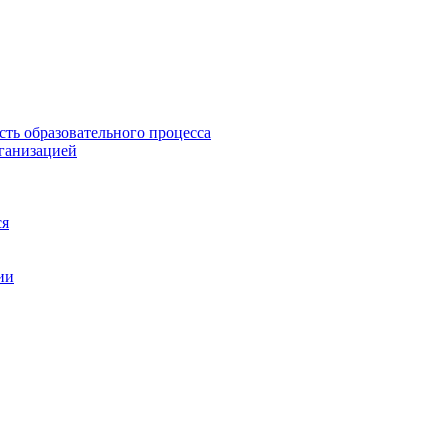
сть образовательного процесса
рганизацией
ся
ии